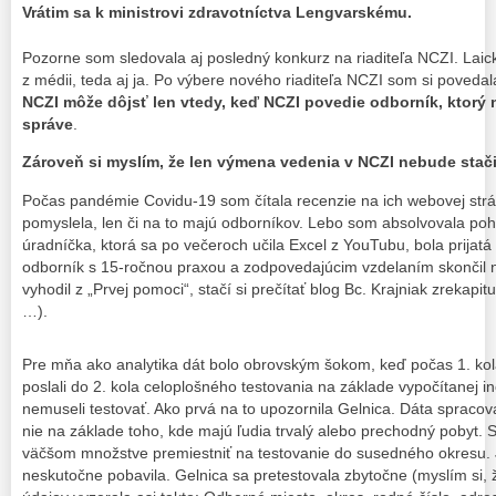
Vrátim sa k ministrovi zdravotníctva Lengvarskému.
Pozorne som sledovala aj posledný konkurz na riaditeľa NCZI. Laic
z médii, teda aj ja. Po výbere nového riaditeľa NCZI som si poveda
NCZI môže dôjsť len vtedy, keď NCZI povedie odborník, ktorý 
správe
.
Zároveň si myslím, že len výmena vedenia v NCZI nebude stači
Počas pandémie Covidu-19 som čítala recenzie na ich webovej str
pomyslela, len či na to majú odborníkov. Lebo som absolvovala po
úradníčka, ktorá sa po večeroch učila Excel z YouTubu, bola prijatá
odborník s 15-ročnou praxou a zodpovedajúcim vzdelaním skončil n
vyhodil z „Prvej pomoci“, stačí si prečítať blog Bc. Krajniak zreka
…).
Pre mňa ako analytika dát bolo obrovským šokom, keď počas 1. kol
poslali do 2. kola celoplošného testovania na základe vypočítanej in
nemuseli testovať. Ako prvá na to upozornila Gelnica. Dáta spracov
nie na základe toho, kde majú ľudia trvalý alebo prechodný pobyt. S
väčšom množstve premiestniť na testovanie do susedného okresu. J
neskutočne pobavila. Gelnica sa pretestovala zbytočne (myslím si, ž