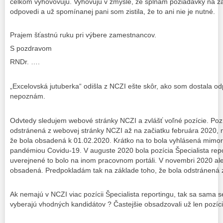
celkom vyhovovujú. Vyhovujú v zmysle, že spĺňam požiadavky na z
odpovedi a už spomínanej pani som zistila, že to ani nie je nutné.
Prajem šťastnú ruku pri výbere zamestnancov.
S pozdravom
RNDr. ….
„Excelovská jutuberka“ odišla z NCZI ešte skôr, ako som dostala 
nepoznám.
Odvtedy sledujem webové stránky NCZI a zvlášť voľné pozície. Pozíc
odstránená z webovej stránky NCZI až na začiatku februára 2020,
že bola obsadená k 01.02.2020. Krátko na to bola vyhlásená mimoria
pandémiou Covidu-19. V auguste 2020 bola pozícia Špecialista rep
uverejnené to bolo na inom pracovnom portáli. V novembri 2020 a
obsadená. Predpokladám tak na základe toho, že bola odstránená
Ak nemajú v NCZI viac pozícii Špecialista reportingu, tak sa sama
vyberajú vhodných kandidátov ? Častejšie obsadzovali už len pozíci