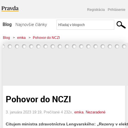
Registrácia
Prihlásenie
Blog
Najnovšie články
Najčítanejšie články
Blog
>
emka
>
Pohovor do NCZI
Najkomentovanejšie články
Zoznam blogov
Komerčné blogy
Pohovor do NCZI
3. januára 2023 19:19
, Prečítané 4 232x,
emka
,
Nezaradené
Citujem ministra zdravotníctva Lengvarského: „Rezervy v elek