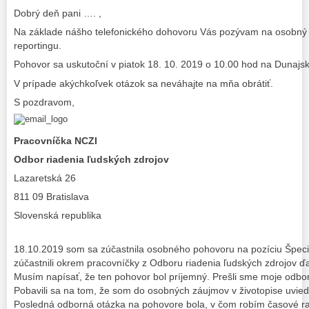
Dobrý deň pani …. ,
Na základe nášho telefonického dohovoru Vás pozývam na osobný p
reportingu.
Pohovor sa uskutoční v piatok 18. 10. 2019 o 10.00 hod na Dunajske
V prípade akýchkoľvek otázok sa neváhajte na mňa obrátiť.
S pozdravom,
Pracovníčka NCZI
Odbor riadenia ľudských zdrojov
Lazaretská 26
811 09 Bratislava
Slovenská republika
18.10.2019 som sa zúčastnila osobného pohovoru na pozíciu Špecia
zúčastnili okrem pracovníčky z Odboru riadenia ľudských zdrojov ď
Musím napísať, že ten pohovor bol príjemný. Prešli sme moje odbo
Pobavili sa na tom, že som do osobných záujmov v životopise uviedl
Posledná odborná otázka na pohovore bola, v čom robím časové ra