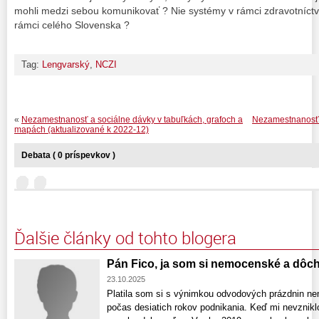
mohli medzi sebou komunikovať ? Nie systémy v rámci zdravotníctva
rámci celého Slovenska ?
Tag:
Lengvarský
,
NCZI
«
Nezamestnanosť a sociálne dávky v tabuľkách, grafoch a
Nezamestnanosť a
mapách (aktualizované k 2022-12)
Debata ( 0 príspevkov )
Ďalšie články od tohto blogera
Pán Fico, ja som si nemocenské a dôchod
23.10.2025
Platila som si s výnimkou odvodových prázdnin n
počas desiatich rokov podnikania. Keď mi nevzniklo 