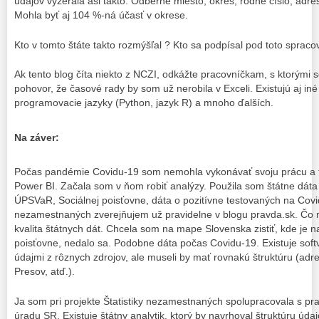
údajov vyzerala asi takto: Odberné miesto, okres, rodné číslo, adres
Mohla byť aj 104 %-ná účasť v okrese.
Kto v tomto štáte takto rozmýšľal ? Kto sa podpísal pod toto spraco
Ak tento blog číta niekto z NCZI, odkážte pracovníčkam, s ktorými
pohovor, že časové rady by som už nerobila v Exceli. Existujú aj i
programovacie jazyky (Python, jazyk R) a mnoho ďalších.
Na záver:
Počas pandémie Covidu-19 som nemohla vykonávať svoju prácu a t
Power BI. Začala som v ňom robiť analýzy. Použila som štátne dáta
ÚPSVaR, Sociálnej poisťovne, dáta o pozitívne testovaných na Covid-
nezamestnaných zverejňujem už pravidelne v blogu pravda.sk. Čo ma
kvalita štátnych dát. Chcela som na mape Slovenska zistiť, kde je na
poisťovne, nedalo sa. Podobne dáta počas Covidu-19. Existuje softv
údajmi z rôznych zdrojov, ale museli by mať rovnakú štruktúru (adre
Presov, atď.).
Ja som pri projekte Štatistiky nezamestnaných spolupracovala s pr
úradu SR. Existuje štátny analytik, ktorý by navrhoval štruktúru úda