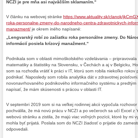
NCZI je pre mňa asi najväčším sklamaním.“
V článku na webovej stránke
https://www.aktuality.sk/clanok/jkCmG
roka-personalne-zmeny-do-narodneho-centra-zdravotnickych-informa
manazment/
je okrem iného napísané:
„Lengvarský robí zo začiatku roka personálne zmeny. Do Nár
informácií posiela krízový manažment.“
Podnikala som v oblasti mimoškolského vzdelávania – pripravovala
matematiky a štatistiky na Slovensku, v Čechách a aj v Belgicku, H
som sa rozhodla vrátiť k práci v IT, ktorú som robila niekoľko roko
podnikať. Naposledy som robila analytika dát v zdravotnej poisťov
novonavrhovaného podnikového informačného systému a predtým 
napísať, že mám skúsenosti s prácou v oblasti IT.
V septembri 2019 som si na veľkej rodinnej akcii vypočula rozhovor 
pochválila, že má novú prácu v NCZI a po večeroch sa učí Excel z 
webovú stránku a zistila, že majú viac voľných pozícii, ktoré by mi 
mohla byť prijatá. Poslala som do NCZI žiadosť o prijatie do zamest
odpovedali.