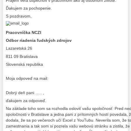
Prajem veľa úspechov v pracovnom ako aj osobnom živote.
Ďakujem za pochopenie.
S pozdravom,
Pracovníčka NCZI
Odbor riadenia ľudských zdrojov
Lazaretská 26
811 09 Bratislava
Slovenská republika
Moja odpoveď na mail:
Dobrý deň pani ….. ,
ďakujem za odpoveď.
Na základe toho som sa rozhodla osloviť vašu spoločnosť: Pred ne
spoločnosti v Bratislave a jedna pani z prítomných hostí povedala,
dodala, že sa po večeroch učí Excel z YouTubu. Neverila som, že to 
zamestnania a tak som si pozrela vašu webovú stránku a zistila, že