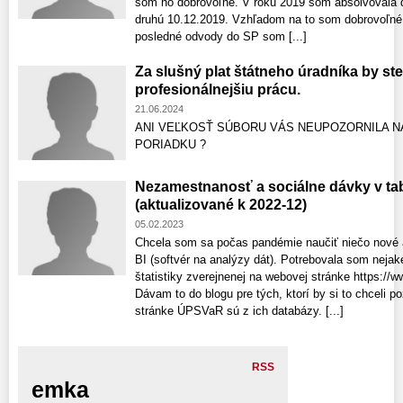
som ho dobrovoľne. V roku 2019 som absolvovala d
druhú 10.12.2019. Vzhľadom na to som dobrovoľné 
posledné odvody do SP som [...]
Za slušný plat štátneho úradníka by ste
profesionálnejšiu prácu.
21.06.2024
ANI VEĽKOSŤ SÚBORU VÁS NEUPOZORNILA NA 
PORIADKU ?
Nezamestnanosť a sociálne dávky v ta
(aktualizované k 2022-12)
05.02.2023
Chcela som sa počas pandémie naučiť niečo nové a
BI (softvér na analýzy dát). Potrebovala som nejak
štatistiky zverejnenej na webovej stránke https://w
Dávam to do blogu pre tých, ktorí by si to chceli p
stránke ÚPSVaR sú z ich databázy. [...]
RSS
emka