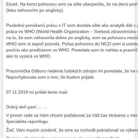
Exceli. Na konci pohovoru som sa ešte ubezpečila, že na danú pozíc
(lebo nehovorím po anglicky).
Poslednú ponúkanú prácu v IT som dostala ešte ako analytik dát v z
práca vo WHO (World Health Organization – Svetová zdravotnícka 
na to, že som nehovorila dobre po anglicky, som sa pohovoru nezú
WHO som si aspoň pozrela. Počas pohovoru do NCZI som si uvedom
pozíciu ako predčasom vo WHO. Povedala som to nahlas a pravníč
ako to vyzerá vo WHO.
Pracovníčka Odboru riadenia ľudských zdrojov mi povedala, že na
Nepochybovala som o tom, že budem prijatá.
07.11.2019 mi prišiel tento mail:
Dobrý deň pani ….. ,
V prvom rade sa Vám chcem poďakovať za Váš čas strávený u nás 
špecialista reportingu.
Žiaľ, Vám musím oznámiť, že sme sa rozhodli pokračovať vo výbere