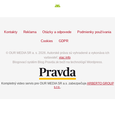
Kontakty
Reklama
Otázky a odpovede
Podmienky používania
Cookies
GDPR
© OUR MEDIA SR a. s. 2026. Autorské práva sú vyhradené a vykonáva ich
vydavateľ,
viac info
.
Blogovací systém Blog.Pravda.sk beží na technológií Wordpress.
Kompletný video servis pre OUR MEDIA SR a.s. zabezpečuje
ARBERTO GROUP
s.r.o.
.